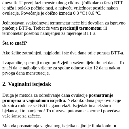
dnevnik. U prvoj fazi menstrualnog ciklusa (folikularna faza) BTT
je niža i polako počinje rasti, a najveću vrijednost postiže nakon
ovulacije. Povećanje je obično između 0,3 °C i 0,6 °C.
Jednostavan svakodnevni termometar neće biti dovoljan za ispravno
praćenje BTT-a. Trebat će vam
precizniji termometar
ili
termometar posebno namijenjen za mjerenje BTT-a.
Šta to znači?
Ako želite zatrudnjeti, najplodniji ste dva dana prije porasta BTT-a.
I zapamtite, spermiji mogu preživjeti u vašem tijelu do pet dana. To
znači da je najbolje vrijeme za spolne odnose oko 12 dana nakon
prvoga dana menstruacije.
2. Vaginalni iscjedak
Druga je metoda za određivanje dana ovulacije
posmatranje
promjena u vaginalnom iscjetku
. Nekoliko dana prije ovulacije
sluznica rodnice se čisti i lagano vlaži. Iscjedak ima teksturu
bjelanca, i to namjerno! To ubrzava putovanje sperme i povećava
vaše šanse za začeće.
Metoda posmatranja vaginalnog iscjetka najbolje funkcionira
u