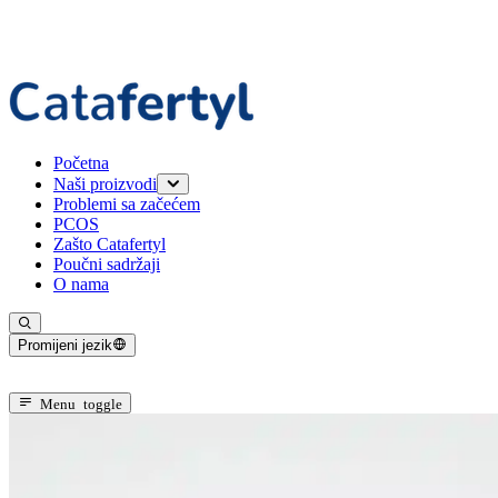
Početna
Naši proizvodi
Problemi sa začećem
Catafertyl FOR HER
PCOS
Catafertyl FOR HIM
Zašto Catafertyl
Poučni sadržaji
O nama
Promijeni jezik
Trenutni jezik: Bosanski
Menu toggle