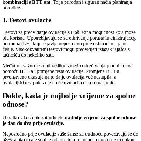
kombinaciji s BTT-om
. To je prirodan i siguran način planiranja
porodice.
3. Testovi ovulacije
Testovi za predviđanje ovulacije su još jedna mogućnost koja može
biti korisna. Upotrebljavaju se za otkrivanje porasta luteinizirajućeg
hormona (LH) koji se javlja neposredno prije oslobađanja jajne
ćelije. Visokokvalitetni testovi mogu predvidjeti izlazak jajašca s
tačnošću do nekoliko sati.
Međutim, važno je znati razliku između određivanja plodnih dana
pomoću BTT-a i primjene testa ovulacije. Promjena BTT-a
prvenstveno ukazuje na to da je ovulacija već nastupila, a
ovulacijski test pokazuje da će ovulacija uskoro nastupiti.
Dakle, kada je najbolje vrijeme za spolne
odnose?
Ukratko: ako želite zatrudnjeti,
najbolje vrijeme za spolne odnose
je dan do dva prije ovulacije.
Neposredno prije ovulacije vaše šanse za trudnoću povećavaju se do
58%, a ako imate spolne odnose tokom, neposredno prije ili nakon