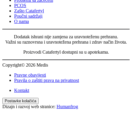
Problemi sa začećem
Catafertyl FOR HER
PCOS
Catafertyl FOR HIM
Zašto Catafertyl
Poučni sadržaji
O nama
Dodatak ishrani nije zamjena za uravnoteženu prehranu.
Važni su raznovrsna i uravnotežena prehrana i zdrav način života.
Proizvodi Catafertyl dostupni su u apotekama.
Copyright© 2026 Medis
Pravne obavijesti
Pravila o zaštiti prava na privatnost
Kontakt
Postavke kolačića
Dizajn i razvoj web stranice:
Humanfrog