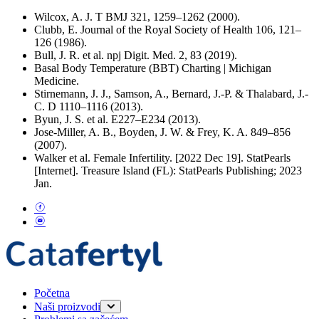
Wilcox, A. J. T BMJ 321, 1259–1262 (2000).
Clubb, E. Journal of the Royal Society of Health 106, 121–
126 (1986).
Bull, J. R. et al. npj Digit. Med. 2, 83 (2019).
Basal Body Temperature (BBT) Charting | Michigan
Medicine.
Stirnemann, J. J., Samson, A., Bernard, J.-P. & Thalabard, J.-
C. D 1110–1116 (2013).
Byun, J. S. et al. E227–E234 (2013).
Jose-Miller, A. B., Boyden, J. W. & Frey, K. A. 849–856
(2007).
Walker et al. Female Infertility. [2022 Dec 19]. StatPearls
[Internet]. Treasure Island (FL): StatPearls Publishing; 2023
Jan.
Početna
Naši proizvodi