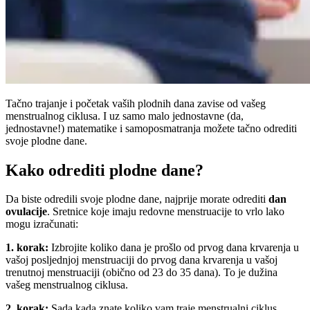
Tačno trajanje i početak vaših plodnih dana zavise od vašeg
menstrualnog ciklusa. I uz samo malo jednostavne (da,
jednostavne!) matematike i samoposmatranja možete tačno odrediti
svoje plodne dane.
Kako odrediti plodne dane?
Da biste odredili svoje plodne dane, najprije morate odrediti
dan
ovulacije
. Sretnice koje imaju redovne menstruacije to vrlo lako
mogu izračunati:
1. korak:
Izbrojite koliko dana je prošlo od prvog dana krvarenja u
vašoj posljednjoj menstruaciji do prvog dana krvarenja u vašoj
trenutnoj menstruaciji (obično od 23 do 35 dana). To je dužina
vašeg menstrualnog ciklusa.
2. korak:
Sada kada znate koliko vam traje menstrualni ciklus,