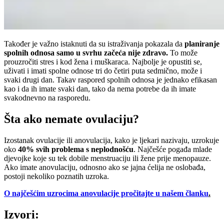
Također je važno istaknuti da su istraživanja pokazala da
planiranje
spolnih odnosa samo u svrhu začeća nije zdravo.
To može
prouzročiti stres i kod žena i muškaraca. Najbolje je opustiti se,
uživati i imati spolne odnose tri do četiri puta sedmično, može i
svaki drugi dan. Takav raspored spolnih odnosa je jednako efikasan
kao i da ih imate svaki dan, tako da nema potrebe da ih imate
svakodnevno na rasporedu.
Šta ako nemate ovulaciju?
Izostanak ovulacije ili anovulacija, kako je ljekari nazivaju, uzrokuje
oko
40% svih problema s neplodnošću
. Najčešće pogađa mlade
djevojke koje su tek dobile menstruaciju ili žene prije menopauze.
Ako imate anovulaciju, odnosno ako se jajna ćelija ne oslobađa,
postoji nekoliko poznatih uzroka.
O najčešćim uzrocima anovulacije pročitajte
u našem članku
.
Izvori: