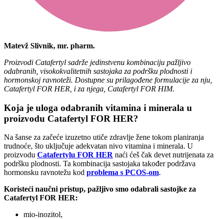
Matevž Slivnik, mr. pharm.
Proizvodi Catafertyl sadrže jedinstvenu kombinaciju pažljivo
odabranih, visokokvalitetnih sastojaka za podršku plodnosti i
hormonskoj ravnoteži. Dostupne su prilagođene formulacije za nju,
Catafertyl FOR HER, i za njega, Catafertyl FOR HIM.
Koja je uloga odabranih vitamina i minerala u
proizvodu Catafertyl FOR HER?
Na šanse za začeće izuzetno utiče zdravlje žene tokom planiranja
trudnoće, što uključuje adekvatan nivo vitamina i minerala. U
proizvodu
Catafertylu FOR HER
naći ćeš čak devet nutrijenata za
podršku plodnosti. Ta kombinacija sastojaka također podržava
hormonsku ravnotežu kod
problema s PCOS-om
.
Koristeći naučni pristup, pažljivo smo odabrali sastojke za
Catafertyl FOR HER:
mio-inozitol,