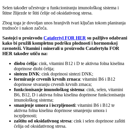
Selen također učestvuje u funkcioniranju imunološkog sistema i
štitne žlijezde te štiti ćelije od oksidativnog stresa.
Zbog toga je dovoljan unos hranjivih tvari ključan tokom planiranja
trudnoće i nakon začeća.
Sastojci u proizvodu
Catafertyl FOR HER
su pažljivo odabrani
kako bi pružili kompletnu podršku plodnosti i hormonskoj
ravnoteži. Vitamini i minerali u proizvodu Catafertylu FOR
HER također utiču na:
diobu ćelija
: cink, vitamini B12 i D te aktivna folna kiselina
doprinose diobi ćelija;
sintezu DNK
: cink doprinosi sintezi DNK;
formiranje crvenih krvnih zrnaca
: vitamini B6 i B12
doprinose stvaranju crvenih krvnih zrnaca;
funkcionisanje imunološkog sistema
: cink, selen, vitamini
B6, B12, D i aktivna folna kiselina doprinose funkcionisanju
imunološkog sistema;
smanjenje umora i iscrpljenosti
: vitamini B6 i B12 te
aktivna folna kiselina doprinose smanjenju umora i
iscrpljenosti;
zaštitu od oksidativnog stresa
: cink i selen doprinose zaštiti
ćelija od oksidativnog stresa.