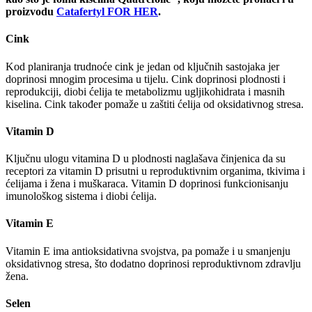
proizvodu
Catafertyl FOR HER
.
Cink
Kod planiranja trudnoće cink je jedan od ključnih sastojaka jer
doprinosi mnogim procesima u tijelu. Cink doprinosi plodnosti i
reprodukciji, diobi ćelija te metabolizmu ugljikohidrata i masnih
kiselina. Cink također pomaže u zaštiti ćelija od oksidativnog stresa.
Vitamin D
Ključnu ulogu vitamina D u plodnosti naglašava činjenica da su
receptori za vitamin D prisutni u reproduktivnim organima, tkivima i
ćelijama i žena i muškaraca. Vitamin D doprinosi funkcionisanju
imunološkog sistema i diobi ćelija.
Vitamin E
Vitamin E ima antioksidativna svojstva, pa pomaže i u smanjenju
oksidativnog stresa, što dodatno doprinosi reproduktivnom zdravlju
žena.
Selen