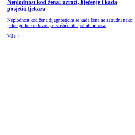
Neplodnost kod žena: uzroci, liječenje i kada
posjetiti ljekara
Neplodnost kod žena dijagnosticira se kada žena ne zatrudni nakon
jedne godine redovnih, nezaštićenih spolnih odnosa.
Više