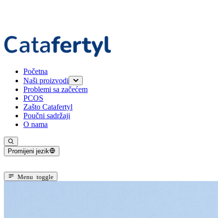
Početna
Naši proizvodi
Problemi sa začećem
Catafertyl FOR HER
PCOS
Catafertyl FOR HIM
Zašto Catafertyl
Poučni sadržaji
O nama
Promijeni jezik
Trenutni jezik: Bosanski
Menu toggle