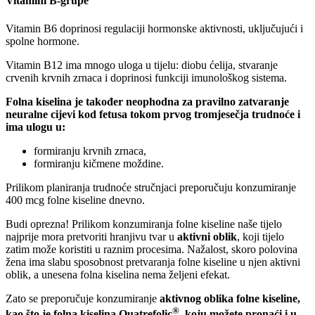
Vitamini B-grupe
Vitamin B6 doprinosi regulaciji hormonske aktivnosti, uključujući i
spolne hormone.
Vitamin B12 ima mnogo uloga u tijelu: diobu ćelija, stvaranje
crvenih krvnih zrnaca i doprinosi funkciji imunološkog sistema.
Folna kiselina je također neophodna za pravilno zatvaranje
neuralne cijevi kod fetusa tokom prvog tromjesečja trudnoće i
ima ulogu u:
formiranju krvnih zrnaca,
formiranju kičmene moždine.
Prilikom planiranja trudnoće stručnjaci preporučuju konzumiranje
400 mcg folne kiseline dnevno.
Budi oprezna! Prilikom konzumiranja folne kiseline naše tijelo
najprije mora pretvoriti hranjivu tvar u
aktivni oblik
, koji tijelo
zatim može koristiti u raznim procesima. Nažalost, skoro polovina
žena ima slabu sposobnost pretvaranja folne kiseline u njen aktivni
oblik, a unesena folna kiselina nema željeni efekat.
Zato se preporučuje konzumiranje
aktivnog oblika folne kiseline,
®
kao što je folna kiselina Quatrefolic
, koju možete pronaći i u