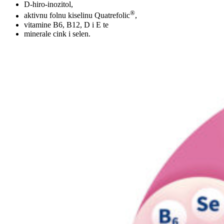
D-hiro-inozitol,
®
aktivnu folnu kiselinu Quatrefolic
,
vitamine B6, B12, D i E te
minerale cink i selen.