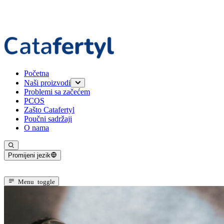
Početna
Naši proizvodi
Problemi sa začećem
Catafertyl FOR HER
PCOS
Catafertyl FOR HIM
Zašto Catafertyl
Poučni sadržaji
O nama
Promijeni jezik
Trenutni jezik: Bosanski
Menu toggle