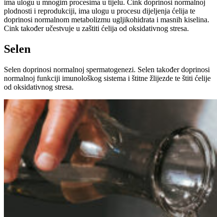
ima ulogu u mnogim procesima u tijelu. Cink doprinosi normalnoj
plodnosti i reprodukciji, ima ulogu u procesu dijeljenja ćelija te
doprinosi normalnom metabolizmu ugljikohidrata i masnih kiselina.
Cink također učestvuje u zaštiti ćelija od oksidativnog stresa.
Selen
Selen doprinosi normalnoj spermatogenezi. Selen također doprinosi
normalnoj funkciji imunološkog sistema i štitne žlijezde te štiti ćelije
od oksidativnog stresa.