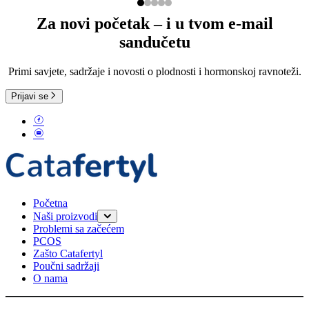
Za novi početak – i u tvom e-mail
sandučetu
Primi savjete, sadržaje i novosti o plodnosti i hormonskoj ravnoteži.
Prijavi se
Početna
Naši proizvodi
Problemi sa začećem
Catafertyl FOR HER
PCOS
Catafertyl FOR HIM
Zašto Catafertyl
Poučni sadržaji
O nama