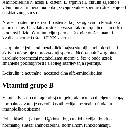
Aminokiseline N-acetil-L-cistein, L-arginin i L-citrulin zajedno s
vitaminima i mineralima poboljšavaju kvalitet sperme i štite ćelije od
oksidativnog stresa.
N-acetil-cistein je derivat L-cisteina, koji se uglavnom koristi kao
antioksidans. Oksidativni stres je važan faktor koji utiče na mušku
plodnost i fiziološku funkciju sperme. Također može smanjiti
kvalitet sperme i oštetiti DNK sperme.
L-arginin je jedna od metabolički najsvestranijih aminokiselina i
aktivno učestvuje u proizvodnji sperme. Nedostatak L-arginina
uzrokuje poremećaj metabolizma spermija, što je onda uzrok
smanjene pokretljivosti i slabijeg sazrijevanja spermija.
L-citrulin je neutralna, neesencijalna alfa-aminokiselina.
Vitamini grupe B
Vitamin B
ima mnogo uloga u tijelu, uključujući dijeljenje ćelija,
12
normalno stvaranje crvenih krvnih ćelija i normalnu funkciju
imunološkog sistema.
Folna kiselina (vitamin B
) ima ulogu u diobi ćelija, doprinosi
9
normalnoj sintezi aminokiselina, normalnom funkcionisanju