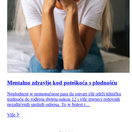
Mentalno zdravlje kod poteškoća s plodnošću
Neplodnost je nemogućnost para da ostvari i/ili održi kliničku
trudnoću do rođenja djeteta nakon 12 i više mjeseci redovnih
nezaštićenih spolnih odnosa. To je bolest r…
Više