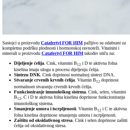
Sastojci u proizvodu
Catafertyl FOR HIM
pažljivo su odabrani za
kompletnu podršku plodnosti i hormonskoj ravnoteži. Vitamini i
minerali u proizvodu
Catafertyl FOR HIM
također utiču na:
Dijeljenje ćelija
. Cink, vitamini B
i D te aktivna folna
12
kiselina imaju ulogu u procesu dijeljenju ćelija.
Sintezu DNK
. Cink doprinosi normalnoj sintezi DNA.
Stvaranje crvenih krvnih ćelija
. Vitamin B
doprinosi
12
normalnom stvaranju crvenih krvnih ćelija.
Funkcioniranje imunološkog sistema
. Cink, selen, vitamini
B
, C i D te aktivna folna kiselina doprinose funkcioniranju
12
imunološkog sistema.
Smanjenje umora i iscrpljenosti
. Vitamin B
i C te aktivna
12
folna kiselina doprinose smanjenju umora i iscrpljenosti.
Zaštitu od oksidativnog stresa
. Cink i selen doprinose zaštiti
ćelija od oksidativnog stresa.