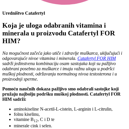
Uredništvo Catafertyl
Koja je uloga odabranih vitamina i
minerala u proizvodu Catafertyl FOR
HIM?
Na mogućnost začeća jako utiče i zdravlje muškarca, uključujući i
odgovarajuće nivoe vitamina i minerala.
Catafertyl FOR HIM
sadrži jedinstvenu kombinaciju osam sastojaka koji su pažljivo
odabrani posebno za muškarce i imaju važnu ulogu u podršci
muškoj plodnosti, održavanju normalnog nivoa testosterona i u
proizvodnji sperme.
Pomoću naučnih dokaza pažljivo smo odabrali sastojke koji
pružaju najbolju podršku muškoj plodnosti. Catafertyl FOR
HIM sadrži:
aminokiseline N-acetil-L-cistein, L-arginin i L-citrulin,
folnu kiselinu,
vitamine B
, C i D te
12
minerale cink i selen.