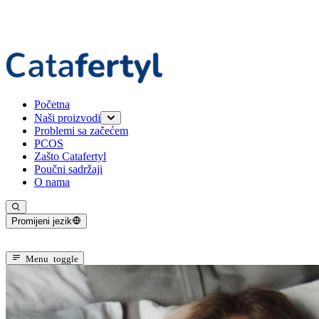
Početna
Naši proizvodi
Problemi sa začećem
Catafertyl FOR HER
PCOS
Catafertyl FOR HIM
Zašto Catafertyl
Poučni sadržaji
O nama
Promijeni jezik
Trenutni jezik: Bosanski
Menu toggle