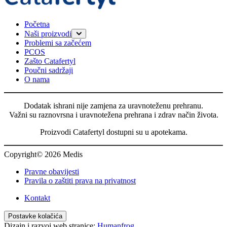
Početna
Naši proizvodi
Problemi sa začećem
Catafertyl FOR HER
PCOS
Catafertyl FOR HIM
Zašto Catafertyl
Poučni sadržaji
O nama
Dodatak ishrani nije zamjena za uravnoteženu prehranu.
Važni su raznovrsna i uravnotežena prehrana i zdrav način života.
Proizvodi Catafertyl dostupni su u apotekama.
Copyright© 2026 Medis
Pravne obavijesti
Pravila o zaštiti prava na privatnost
Kontakt
Postavke kolačića
Dizajn i razvoj web stranice:
Humanfrog