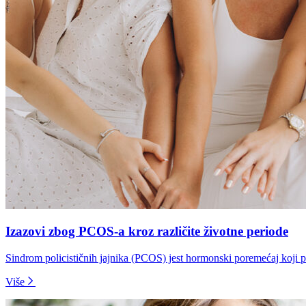
Izazovi zbog PCOS-a kroz različite životne periode
Sindrom policističnih jajnika (PCOS) jest hormonski poremećaj koji 
Više