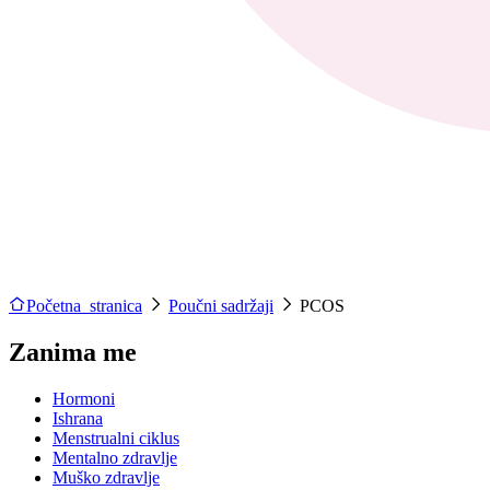
Početna stranica
Poučni sadržaji
PCOS
Zanima me
Hormoni
Ishrana
Menstrualni ciklus
Mentalno zdravlje
Muško zdravlje