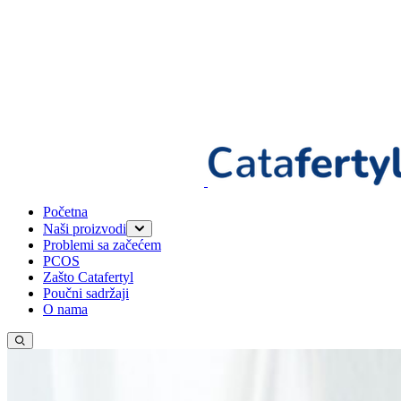
Početna
Naši proizvodi
Problemi sa začećem
Catafertyl FOR HER
PCOS
Catafertyl FOR HIM
Zašto Catafertyl
Poučni sadržaji
O nama
Promijeni jezik
Trenutni jezik: Bosanski