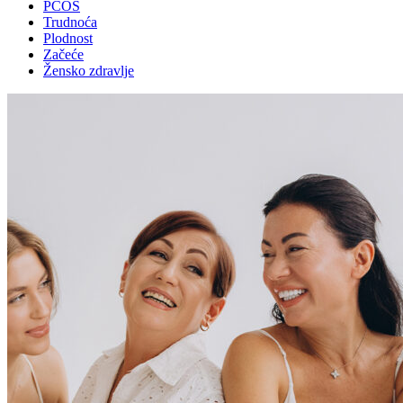
PCOS
Trudnoća
Plodnost
Začeće
Žensko zdravlje