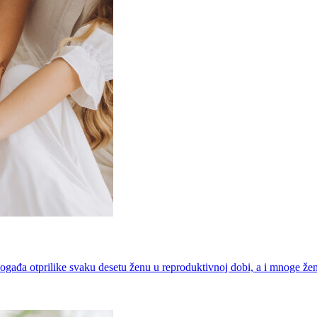
pogađa otprilike svaku desetu ženu u reproduktivnoj dobi, a i mnoge že