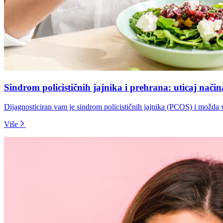
Sindrom policističnih jajnika i prehrana: uticaj načina
Dijagnosticiran vam je sindrom policističnih jajnika (PCOS) i možda vam
Više