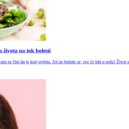
 života na tok bolesti
 se čini da je kraj svijeta. Ali ne brinite se, sve će biti u redu! Život