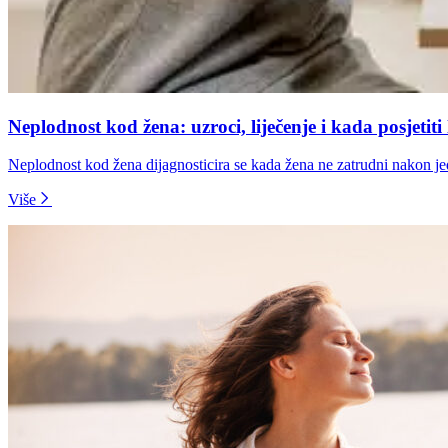
Neplodnost kod žena: uzroci, liječenje i kada posjetiti
Neplodnost kod žena dijagnosticira se kada žena ne zatrudni nakon je
Više