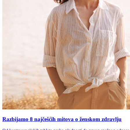
Razbijamo 8 najčešćih mitova o ženskom zdravlju