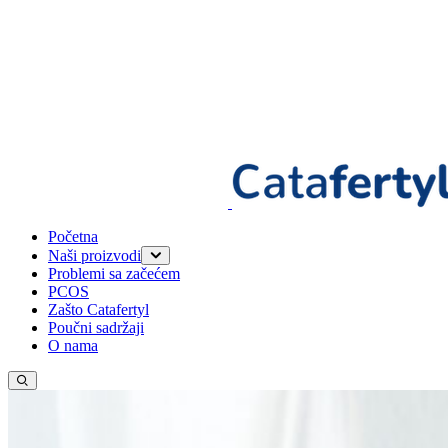
Početna
Naši proizvodi
Problemi sa začećem
Catafertyl FOR HER
PCOS
Catafertyl FOR HIM
Zašto Catafertyl
Poučni sadržaji
O nama
Promijeni jezik
Trenutni jezik: Bosanski