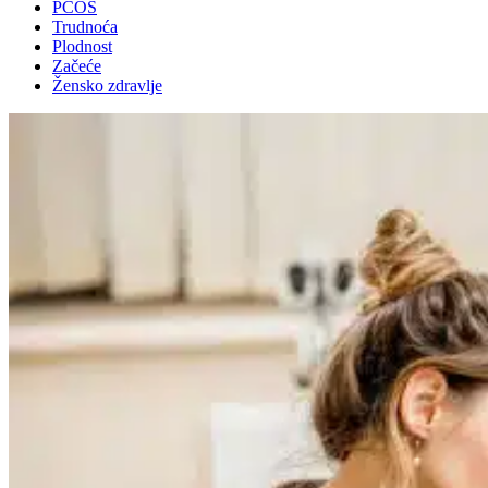
PCOS
Trudnoća
Plodnost
Začeće
Žensko zdravlje