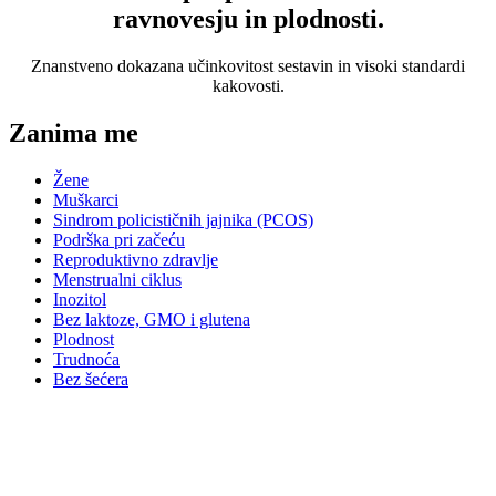
ravnovesju in plodnosti.
Znanstveno dokazana učinkovitost sestavin in visoki standardi
kakovosti.
Zanima me
Žene
Muškarci
Sindrom policističnih jajnika (PCOS)
Podrška pri začeću
Reproduktivno zdravlje
Menstrualni ciklus
Inozitol
Bez laktoze, GMO i glutena
Plodnost
Trudnoća
Bez šećera