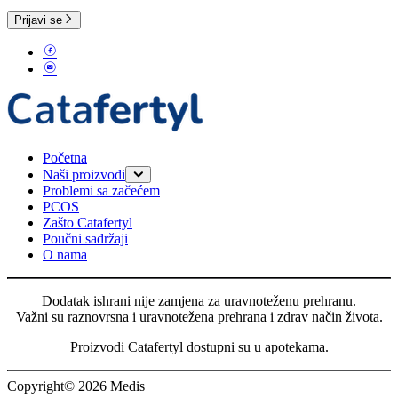
Prijavi se
Početna
Naši proizvodi
Problemi sa začećem
Catafertyl FOR HER
PCOS
Catafertyl FOR HIM
Zašto Catafertyl
Poučni sadržaji
O nama
Dodatak ishrani nije zamjena za uravnoteženu prehranu.
Važni su raznovrsna i uravnotežena prehrana i zdrav način života.
Proizvodi Catafertyl dostupni su u apotekama.
Copyright© 2026 Medis