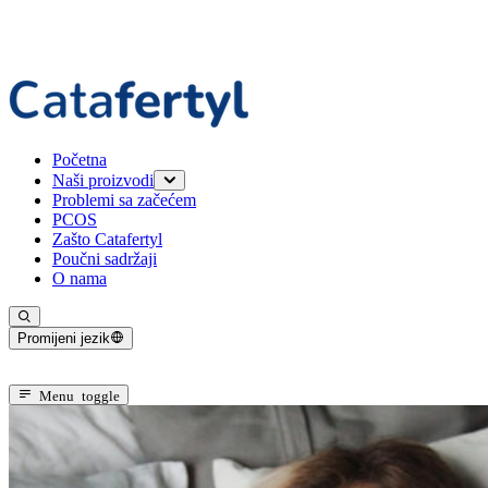
Početna
Naši proizvodi
Problemi sa začećem
Catafertyl FOR HER
PCOS
Catafertyl FOR HIM
Zašto Catafertyl
Poučni sadržaji
O nama
Promijeni jezik
Trenutni jezik: Bosanski
Menu toggle